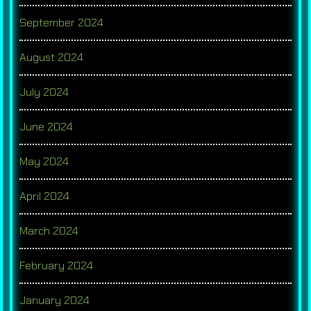
September 2024
August 2024
July 2024
June 2024
May 2024
April 2024
March 2024
February 2024
January 2024