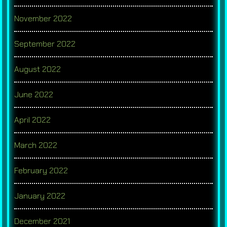
November 2022
September 2022
August 2022
June 2022
April 2022
March 2022
February 2022
January 2022
December 2021