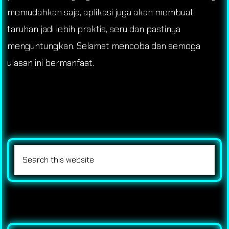
memudahkan saja, aplikasi juga akan membuat
taruhan jadi lebih praktis, seru dan pastinya
menguntungkan. Selamat mencoba dan semoga
ulasan ini bermanfaat.
Primary
Search
Sidebar
this
website