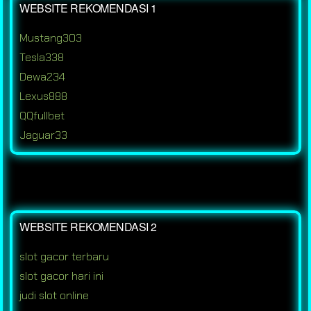
WEBSITE REKOMENDASI 1
Mustang303
Tesla338
Dewa234
Lexus888
QQfullbet
Jaguar33
WEBSITE REKOMENDASI 2
slot gacor terbaru
slot gacor hari ini
judi slot online