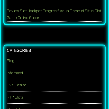
Review Slot Jackpot Progresif Aqua Flame di Situs Slot
Game Online Gacor
CATEGORIES
Blog
Informasi
Live Casino
RTP Slots