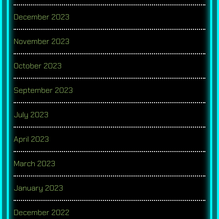
December 2023
November 2023
October 2023
September 2023
July 2023
April 2023
March 2023
January 2023
December 2022