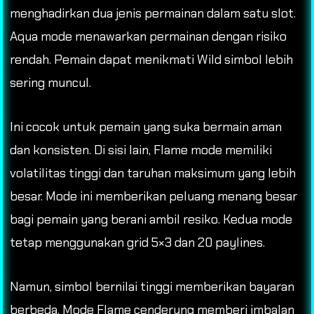
menghadirkan dua jenis permainan dalam satu slot.
Aqua mode menawarkan permainan dengan risiko
rendah.
Pemain dapat menikmati Wild simbol lebih
sering muncul.
Ini cocok untuk pemain yang suka bermain aman
dan konsisten. Di sisi lain, Flame mode memiliki
volatilitas tinggi dan taruhan maksimum yang lebih
besar.
Mode ini memberikan peluang menang besar
bagi pemain yang berani ambil resiko. Kedua mode
tetap menggunakan grid 5×3 dan 20 paylines.
Namun, simbol bernilai tinggi memberikan bayaran
berbeda.
Mode Flame cenderung memberi imbalan