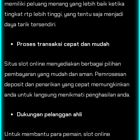
memiliki peluang menang yang lebih baik ketika
tingkat rtp lebih tinggi, yang tentu saja menjadi
daya tarik tersendiri.
Proses transaksi cepat dan mudah
Situs slot online menyediakan berbagai pilihan
pembayaran yang mudah dan aman. Pemrosesan
deposit dan penarikan yang cepat memungkinkan
anda untuk langsung menikmati penghasilan anda.
Dukungan pelanggan ahli
Untuk membantu para pemain, slot online