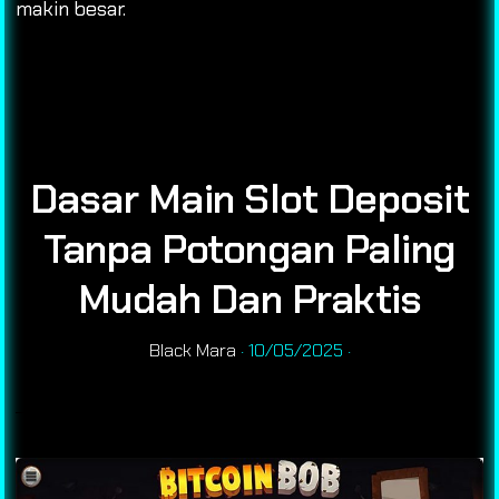
makin besar.
Dasar Main Slot Deposit
Tanpa Potongan Paling
Mudah Dan Praktis
Black Mara
·
10/05/2025
·