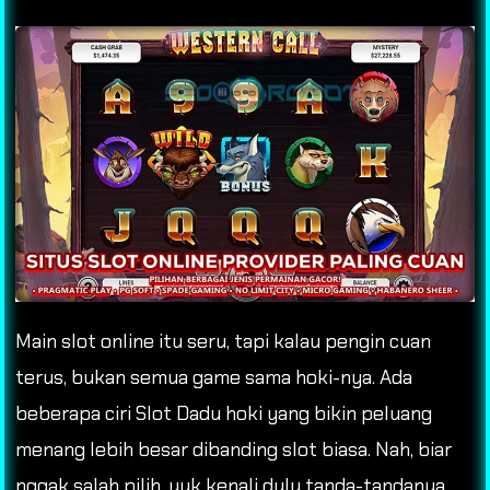
Main slot online itu seru, tapi kalau pengin cuan
terus, bukan semua game sama hoki-nya. Ada
beberapa ciri Slot Dadu hoki yang bikin peluang
menang lebih besar dibanding slot biasa. Nah, biar
nggak salah pilih, yuk kenali dulu tanda-tandanya.