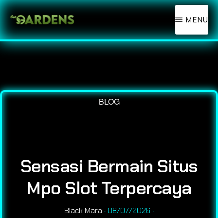
Skip
Skip
MENU
to
to
main
primary
OSTGARDENS
Agen
content
sidebar
Slot
Online
Indonesia
BLOG
Terbaik
Dan
Terpercaya
Sensasi Bermain Situs
Mpo Slot Terpercaya
Black Mara
·
08/07/2026
·