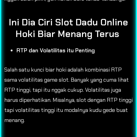
Ini Dia Ciri Slot Dadu Online
Hoki Biar Menang Terus
RTP dan Volatilitas itu Penting
Salah satu kunci biar hoki adalah kombinasi RTP
sama volatilitas game slot. Banyak yang cuma lihat
RTP tinggi, tapi itu nggak cukup. Volatilitas juga
harus diperhatikan. Misalnya, slot dengan RTP tinggi
tapi volatilitas tinggi itu modalnya kudu gede buat
menang.