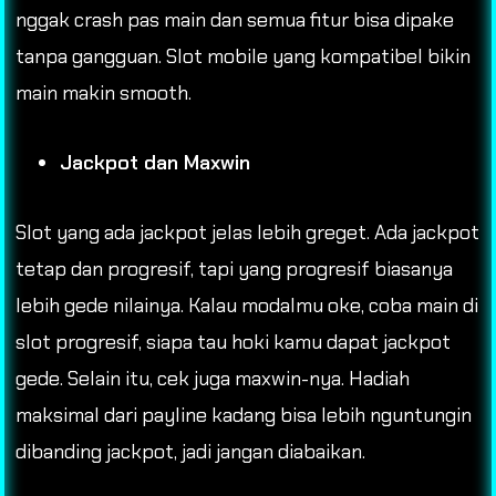
nggak crash pas main dan semua fitur bisa dipake
tanpa gangguan. Slot mobile yang kompatibel bikin
main makin smooth.
Jackpot dan Maxwin
Slot yang ada jackpot jelas lebih greget. Ada jackpot
tetap dan progresif, tapi yang progresif biasanya
lebih gede nilainya. Kalau modalmu oke, coba main di
slot progresif, siapa tau hoki kamu dapat jackpot
gede. Selain itu, cek juga maxwin-nya. Hadiah
maksimal dari payline kadang bisa lebih nguntungin
dibanding jackpot, jadi jangan diabaikan.