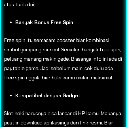
atau tarik duit.
Banyak Bonus Free Spin
Free spin itu semacam booster biar kombinasi
simbol gampang muncul. Semakin banyak free spin,
peluang menang makin gede. Biasanya info ini ada di
paytable game. Jadi sebelum main, cek dulu ada
free spin nggak, biar hoki kamu makin maksimal.
Kompatibel dengan Gadget
Slot hoki harusnya bisa lancar di HP kamu. Makanya
pastiin download aplikasinya dari link resmi. Biar