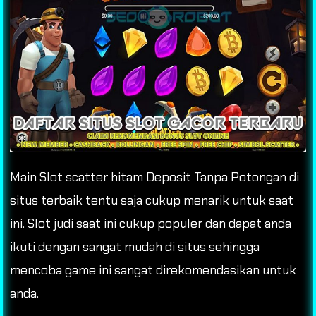
Main Slot scatter hitam Deposit Tanpa Potongan di
situs terbaik tentu saja cukup menarik untuk saat
ini. Slot judi saat ini cukup populer dan dapat anda
ikuti dengan sangat mudah di situs sehingga
mencoba game ini sangat direkomendasikan untuk
anda.