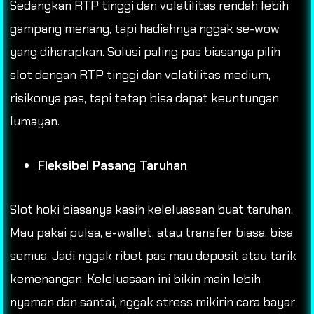
Sedangkan RTP tinggi dan volatilitas rendah lebih
gampang menang, tapi hadiahnya nggak se-wow
yang diharapkan. Solusi paling pas biasanya pilih
slot dengan RTP tinggi dan volatilitas medium,
risikonya pas, tapi tetap bisa dapat keuntungan
lumayan.
Fleksibel Pasang Taruhan
Slot hoki biasanya kasih keleluasaan buat taruhan.
Mau pakai pulsa, e-wallet, atau transfer biasa, bisa
semua. Jadi nggak ribet pas mau deposit atau tarik
kemenangan. Keleluasaan ini bikin main lebih
nyaman dan santai, nggak stress mikirin cara bayar