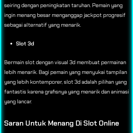
seiring dengan peningkatan taruhan. Pemain yang
ingin menang besar menganggap jackpot progresif
sebagai alternatif yang menarik.
Slot 3d
Bermain slot dengan visual 3d membuat permainan
lebih menarik. Bagi pemain yang menyukai tampilan
yang lebih kontemporer, slot 3d adalah pilihan yang
fantastis karena grafisnya yang menarik dan animasi
yang lancar.
Saran Untuk Menang Di Slot Online