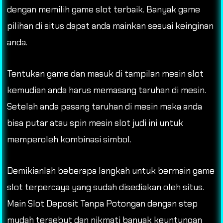
dengan memilih game slot terbaik. Banyak game
pilihan di situs dapat anda mainkan sesuai keinginan
anda.
Tentukan game dan masuk di tampilan mesin slot
kemudian anda harus memasang taruhan di mesin.
Setelah anda pasang taruhan di mesin maka anda
bisa putar atau spin mesin slot judi ini untuk
memperoleh kombinasi simbol.
Demikianlah beberapa langkah untuk bermain game
slot terpercaya yang sudah disediakan oleh situs.
Main Slot Deposit Tanpa Potongan dengan step
mudah tersebut dan nikmati banyak keuntungan