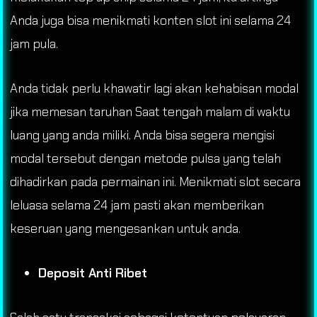
Anda juga bisa menikmati konten slot ini selama 24
jam pula.
Anda tidak perlu khawatir lagi akan kehabisan modal
jika memesan taruhan Saat tengah malam di waktu
luang yang anda miliki. Anda bisa segera mengisi
modal tersebut dengan metode pulsa yang telah
dihadirkan pada permainan ini. Menikmati slot secara
leluasa selama 24 jam pasti akan memberikan
keseruan yang mengesankan untuk anda.
Deposit Anti Ribet