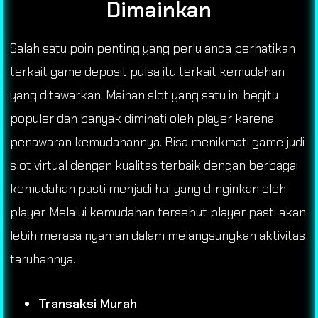
Dimainkan
Salah satu poin penting yang perlu anda perhatikan
terkait game deposit pulsa itu terkait kemudahan
yang ditawarkan. Mainan slot yang satu ini begitu
populer dan banyak diminati oleh player karena
penawaran kemudahannya. Bisa menikmati game judi
slot virtual dengan kualitas terbaik dengan berbagai
kemudahan pasti menjadi hal yang diinginkan oleh
player. Melalui kemudahan tersebut player pasti akan
lebih merasa nyaman dalam melangsungkan aktivitas
taruhannya.
Transaksi Murah