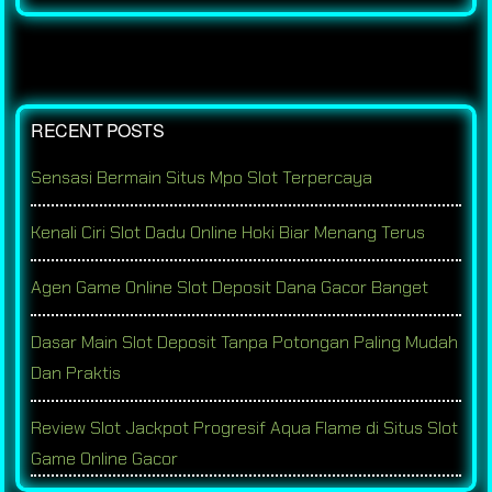
RECENT POSTS
Sensasi Bermain Situs Mpo Slot Terpercaya
Kenali Ciri Slot Dadu Online Hoki Biar Menang Terus
Agen Game Online Slot Deposit Dana Gacor Banget
Dasar Main Slot Deposit Tanpa Potongan Paling Mudah
Dan Praktis
Review Slot Jackpot Progresif Aqua Flame di Situs Slot
Game Online Gacor