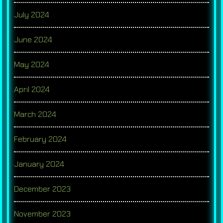
July 2024
June 2024
May 2024
April 2024
March 2024
February 2024
January 2024
December 2023
November 2023