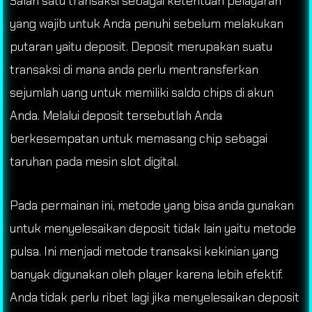
Salah satu transaksi sebagai ketentuan pelayaran
yang wajib untuk Anda penuhi sebelum melakukan
putaran yaitu deposit. Deposit merupakan suatu
transaksi di mana anda perlu mentransferkan
sejumlah uang untuk memiliki saldo chips di akun
Anda. Melalui deposit tersebutlah Anda
berkesempatan untuk memasang chip sebagai
taruhan pada mesin slot digital.
Pada permainan ini, metode yang bisa anda gunakan
untuk menyelesaikan deposit tidak lain yaitu metode
pulsa. Ini menjadi metode transaksi kekinian yang
banyak digunakan oleh player karena lebih efektif.
Anda tidak perlu ribet lagi jika menyelesaikan deposit