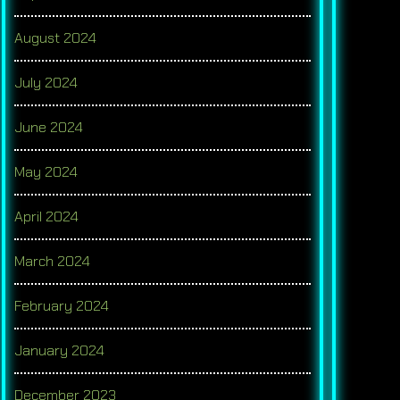
August 2024
July 2024
June 2024
May 2024
April 2024
March 2024
February 2024
January 2024
December 2023