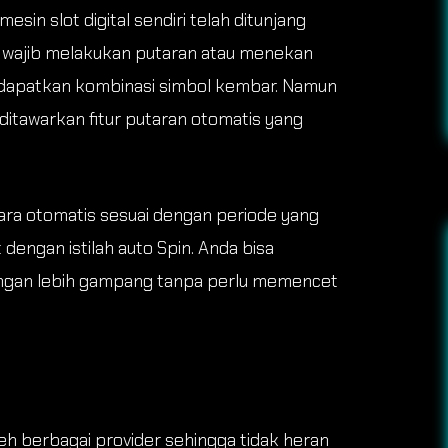
in slot digital sendiri telah ditunjang
 wajib melakukan putaran atau menekan
ndapatkan kombinasi simbol kembar. Namun
ditawarkan fitur putaran otomatis yang
cara otomatis sesuai dengan periode yang
ut dengan istilah auto Spin. Anda bisa
engan lebih gampang tanpa perlu memencet
eh berbagai provider sehingga tidak heran