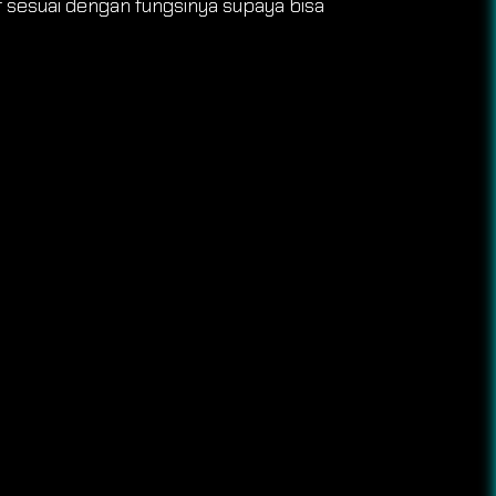
r sesuai dengan fungsinya supaya bisa