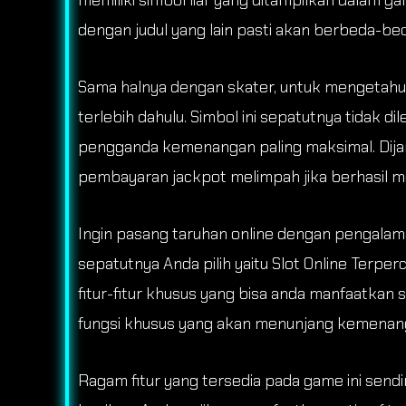
memiliki simbol liar yang ditampilkan dalam gam
dengan judul yang lain pasti akan berbeda-bed
Sama halnya dengan skater, untuk mengetahui
terlebih dahulu. Simbol ini sepatutnya tidak d
pengganda kemenangan paling maksimal. Dij
pembayaran jackpot melimpah jika berhasil me
Ingin pasang taruhan online dengan pengala
sepatutnya Anda pilih yaitu Slot Online Terper
fitur-fitur khusus yang bisa anda manfaatkan s
fungsi khusus yang akan menunjang kemenang
Ragam fitur yang tersedia pada game ini sendi