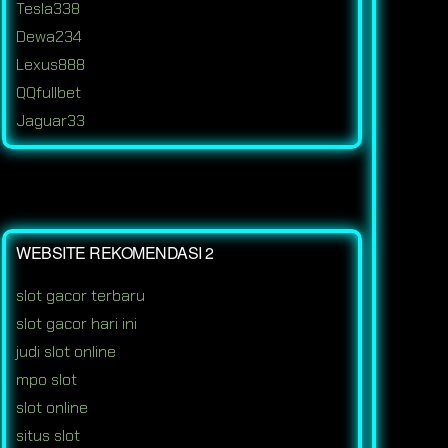
Tesla338
Dewa234
Lexus888
QQfullbet
Jaguar33
WEBSITE REKOMENDASI 2
slot gacor terbaru
slot gacor hari ini
judi slot online
mpo slot
slot online
situs slot