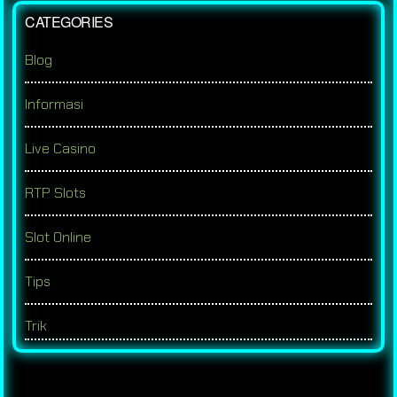
CATEGORIES
Blog
Informasi
Live Casino
RTP Slots
Slot Online
Tips
Trik