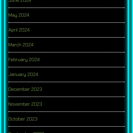
June 2024
May 2024
April 2024
March 2024
February 2024
January 2024
December 2023
November 2023
October 2023