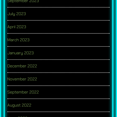
September 2023
July 2023
April 2023
March 2023
January 2023
December 2022
November 2022
September 2022
August 2022