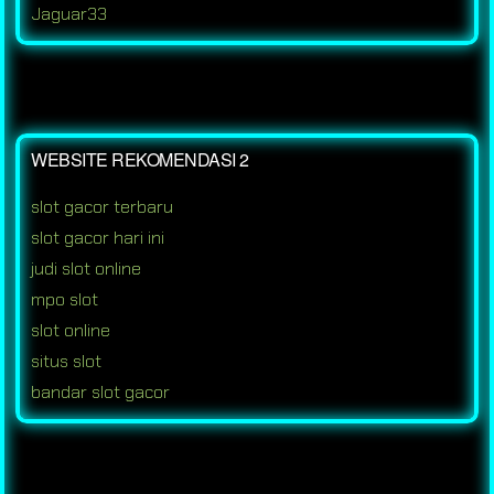
Jaguar33
WEBSITE REKOMENDASI 2
slot gacor terbaru
slot gacor hari ini
judi slot online
mpo slot
slot online
situs slot
bandar slot gacor