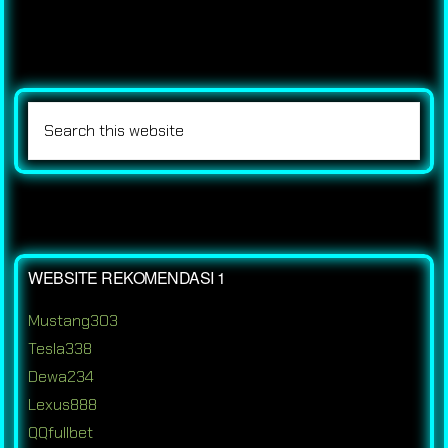
Primary
Search
Sidebar
this
website
WEBSITE REKOMENDASI 1
Mustang303
Tesla338
Dewa234
Lexus888
QQfullbet