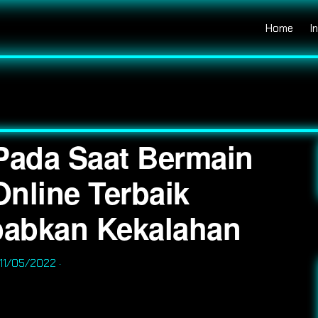
Home
I
Pada Saat Bermain
Online Terbaik
abkan Kekalahan
11/05/2022
·