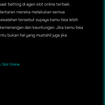
at betting di agen slot online terbaik.
n lantaran mereka melakukan semua
a kesalahan tersebut supaya kamu bisa lebih
emenangan dan keuntungan. Jika kamu bisa
tu bukan hal yang mustahil juga jika
i
,
Slot Online