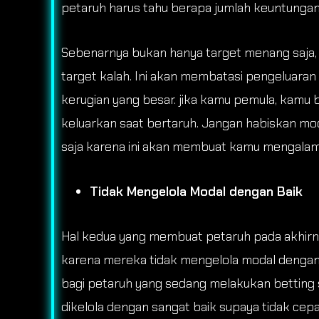
petaruh harus tahu berapa jumlah keuntunga
Sebenarnya bukan hanya target menang saja
target kalah. Ini akan membatasi pengeluaran 
kerugian yang besar. jika kamu pemula, kamu
keluarkan saat bertaruh. Jangan habiskan mod
saja karena ini akan membuat kamu mengalami
Tidak Mengelola Modal dengan Baik
Hal kedua yang membuat petaruh pada akhirn
karena mereka tidak mengelola modal dengan
bagi petaruh yang sedang melakukan betting s
dikelola dengan sangat baik supaya tidak cepa