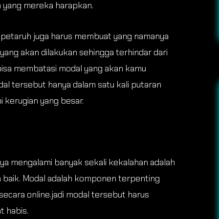
n yang mereka harapkan.
, petaruh juga harus membuat yang namanya
yang akan dilakukan sehingga terhindar dari
 bisa membatasi modal yang akan kamu
al tersebut hanya dalam satu kali putaran
 kerugian yang besar.
ya mengalami banyak sekali kekalahan adalah
 baik. Modal adalah komponen terpenting
ecara online.jadi modal tersebut harus
t habis.