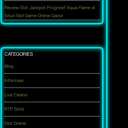
Review Slot Jackpot Progresif Aqua Flame di
Situs Slot Game Online Gacor
CATEGORIES
Blog
Informasi
Live Casino
RTP Slots
Slot Online