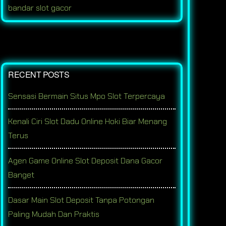
bandar slot gacor
RECENT POSTS
Sensasi Bermain Situs Mpo Slot Terpercaya
Kenali Ciri Slot Dadu Online Hoki Biar Menang
Terus
Agen Game Online Slot Deposit Dana Gacor
Banget
Dasar Main Slot Deposit Tanpa Potongan
Paling Mudah Dan Praktis