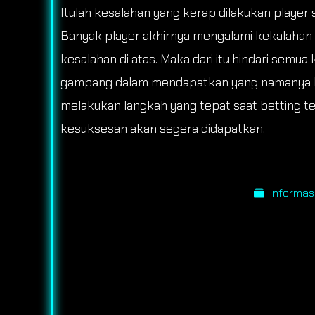
Itulah kesalahan yang kerap dilakukan player sa
Banyak player akhirnya mengalami kekalaha
kesalahan di atas. Maka dari itu hindari semu
gampang dalam mendapatkan yang namanya k
melakukan langkah yang tepat saat betting ten
kesuksesan akan segera didapatkan.
Informas