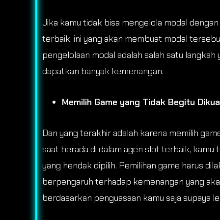
Jika kamu tidak bisa mengelola modal dengan b
terbaik, ini yang akan membuat modal tersebu
pengelolaan modal adalah salah satu langkah y
dapatkan banyak kemenangan.
Memilih Game yang Tidak Begitu Dikua
Dan yang terakhir adalah karena memilih game
saat berada di dalam agen slot terbaik, kam
yang hendak dipilih. Pemilihan game harus dil
berpengaruh terhadap kemenangan yang akan 
berdasarkan penguasaan kamu saja supaya le