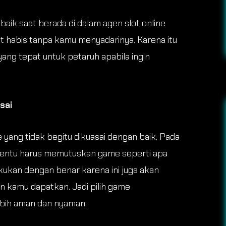
aik saat berada di dalam agen slot online
t habis tanpa kamu menyadarinya. Karena itu
ang tepat untuk petaruh apabila ingin
sai
 yang tidak begitu dikuasai dengan baik. Pada
u tentu harus memutuskan game seperti apa
akukan dengan benar karena ini juga akan
kamu dapatkan. Jadi pilih game
bih aman dan nyaman.