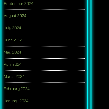
September 2024
August 2024
July 2024
June 2024
May 2024
April 2024
March 2024
February 2024
January 2024