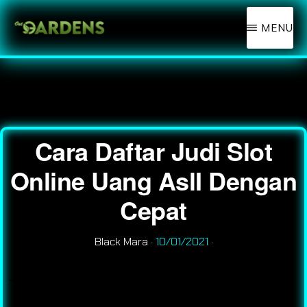
Skip
Skip
MENU
to
to
main
primary
OSTGARDENS
Agen
content
sidebar
Slot
Online
Indonesia
Cara Daftar Judi Slot
Terbaik
Online Uang AslI Dengan
Dan
Terpercaya
Cepat
Black Mara
·
10/01/2021
·