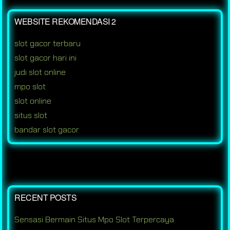
WEBSITE REKOMENDASI 2
slot gacor terbaru
slot gacor hari ini
judi slot online
mpo slot
slot online
situs slot
bandar slot gacor
RECENT POSTS
Sensasi Bermain Situs Mpo Slot Terpercaya