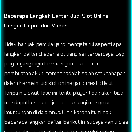
Beberapa Langkah Daftar Judi Slot Online
Dengan Cepat dan Mudah
Tidak banyak pemula yang mengetahui seperti apa
langkah daftar di agen slot uang asli terpercaya. Bagi
player yang ingin bermain game slot online,
pembuatan akun member adalah salah satu tahapan
dalam bermain judi slot online yang mesti dilalui.
Tanpa melewati fase ini, tentu player tidak akan bisa
mendapatkan game judi slot apalagi mengejar
keuntungan di dalamnya. Oleh karena itu simak
beberapa langkah daftar berikut ini supaya kamu bisa
segera akses dan nikmati permainan slot online