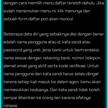
dengan cara memilih menu daftar terebih dahulu. Jika
sudah menemukan menu ini, klik menunya dan
sebuah form daftar pun akan muncul.
Beberapa data diri yang sebaiknya diisi dengan benar
adalah nama pengguna atau id, kata sandi atau
password yang unik, jenis bank untuk bertransaksi,
nama sesuai dengan rekening bank, nomor telepon,
alamat email yang aktif serta kode verifikasi. Untuk
nama pengguna dan kata sandi harus selalu diingat
karena setiap kali masuk ke dalam agen, kamu akan
memasukkan keduanya. Dan kata sandi tidak boleh
sampai diberikan ke orang lain karena sifatnya
rahasia.