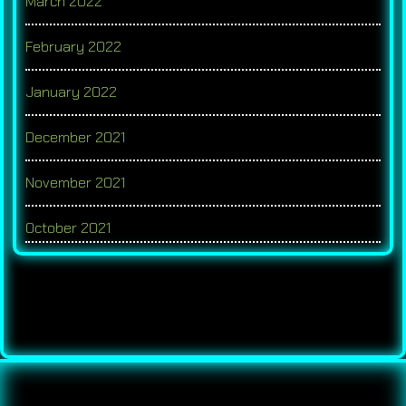
March 2022
February 2022
January 2022
December 2021
November 2021
October 2021