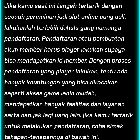
Jika kamu saat ini tengah tertarik dengan
sebuah permainan judi slot online uang asli,
lakukanlah terlebih dahulu yang namanya
pendaftaran. Pendaftaran atau pembuatan
akun member harus player lakukan supaya
bisa mendapatkan id member. Dengan proses
pendaftaran yang player lakukan, tentu ada
banyak keuntungan yang bisa dirasakan
seperti akses game lebih mudah,
mendapatkan banyak fasilitas dan layanan
serta banyak lagi yang lain. jika kamu tertarik
untuk melakukan pendaftaran, coba simak
tahapan-tahapannya di bawah ini.