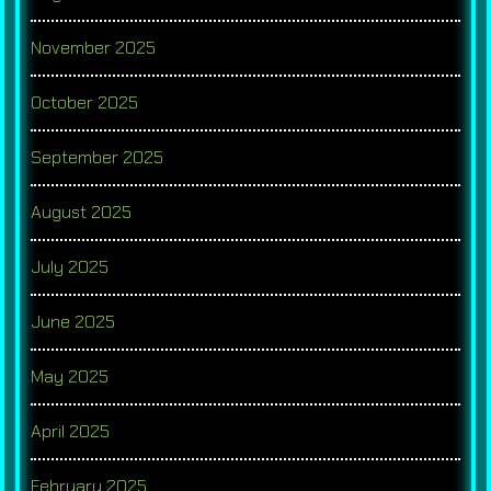
November 2025
October 2025
September 2025
August 2025
July 2025
June 2025
May 2025
April 2025
February 2025