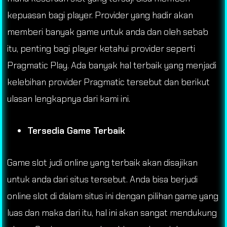
kepuasan bagi player. Provider yang hadir akan
memberi banyak game untuk anda dan oleh sebab
itu, penting bagi player ketahui provider seperti
Pragmatic Play. Ada banyak hal terbaik yang menjadi
kelebihan provider Pragmatic tersebut dan berikut
ulasan lengkapnya dari kami ini.
Tersedia Game Terbaik
Game slot judi online yang terbaik akan disajikan
untuk anda dari situs tersebut. Anda bisa berjudi
online slot di dalam situs ini dengan pilihan game yang
luas dan maka dari itu, hal ini akan sangat mendukung