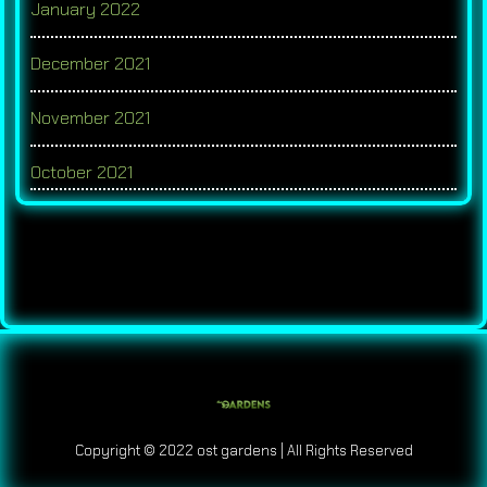
January 2022
December 2021
November 2021
October 2021
Copyright © 2022 ost gardens | All Rights Reserved