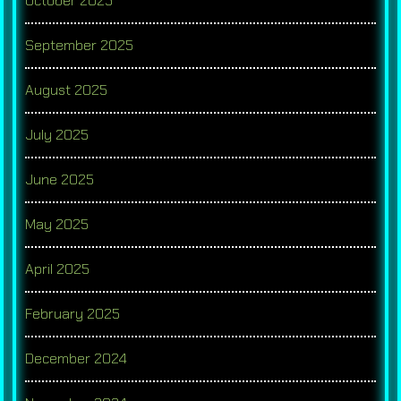
October 2025
September 2025
August 2025
July 2025
June 2025
May 2025
April 2025
February 2025
December 2024