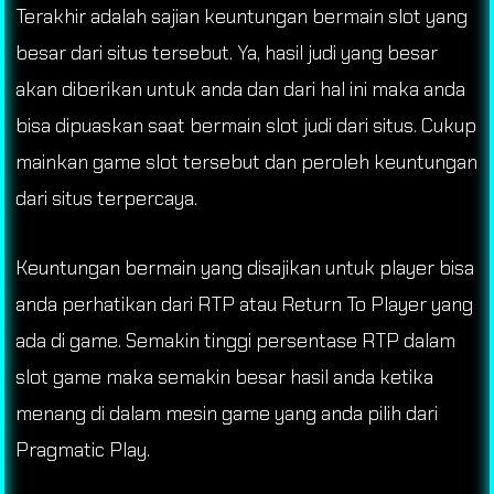
Terakhir adalah sajian keuntungan bermain slot yang
besar dari situs tersebut. Ya, hasil judi yang besar
akan diberikan untuk anda dan dari hal ini maka anda
bisa dipuaskan saat bermain slot judi dari situs. Cukup
mainkan game slot tersebut dan peroleh keuntungan
dari situs terpercaya.
Keuntungan bermain yang disajikan untuk player bisa
anda perhatikan dari RTP atau Return To Player yang
ada di game. Semakin tinggi persentase RTP dalam
slot game maka semakin besar hasil anda ketika
menang di dalam mesin game yang anda pilih dari
Pragmatic Play.