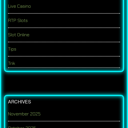
Live Casino
RTP Slots
Slot Online
Tips
Trik
ARCHIVES
November 2025