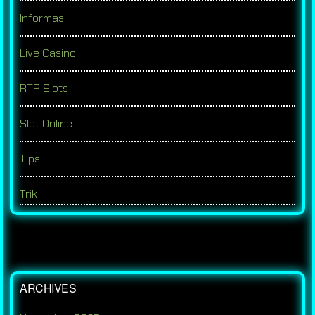
Informasi
Live Casino
RTP Slots
Slot Online
Tips
Trik
ARCHIVES