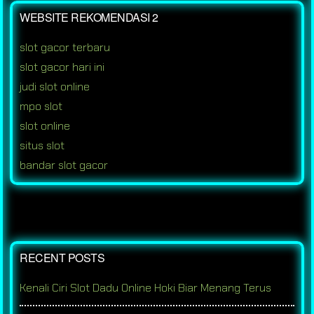
WEBSITE REKOMENDASI 2
slot gacor terbaru
slot gacor hari ini
judi slot online
mpo slot
slot online
situs slot
bandar slot gacor
RECENT POSTS
Kenali Ciri Slot Dadu Online Hoki Biar Menang Terus