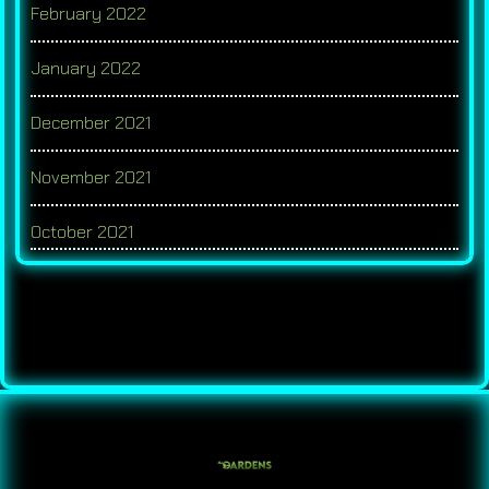
February 2022
January 2022
December 2021
November 2021
October 2021