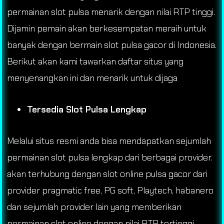
permainan slot pulsa menarik dengan nilai RTP tinggi.
Dijamin pemain akan berkesempatan meraih untuk
banyak dengan bermain slot pulsa gacor di Indonesia.
Berikut akan kami tawarkan daftar situs yang
menyenangkan ini dan menarik untuk dijaga
Tersedia Slot Pulsa Lengkap
Melalui situs resmi anda bisa mendapatkan sejumlah
permainan slot pulsa lengkap dari berbagai provider.
akan terhubung dengan slot online pulsa gacor dari
provider pragmatic free, PG soft, Playtech, habanero
dan sejumlah provider lain yang memberikan
permainan slot online dengan nilai RTP tertinggi.