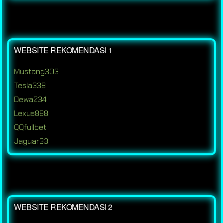
WEBSITE REKOMENDASI 1
Mustang303
Tesla338
Dewa234
Lexus888
QQfullbet
Jaguar33
WEBSITE REKOMENDASI 2