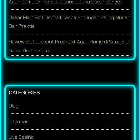
Agen Game Online Slot Deposit Dana Gacor Banget
Dasar Main Slot Deposit Tanpa Potongan Paling Mudah
Dan Praktis
Review Slot Jackpot Progresif Aqua Flame di Situs Slot
Game Online Gacor
CATEGORIES
Blog
Informasi
Live Casino