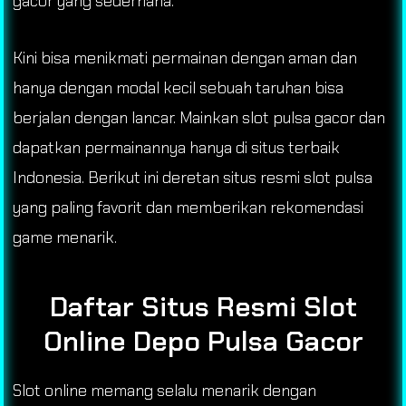
gacor yang sederhana.
Kini bisa menikmati permainan dengan aman dan
hanya dengan modal kecil sebuah taruhan bisa
berjalan dengan lancar. Mainkan slot pulsa gacor dan
dapatkan permainannya hanya di situs terbaik
Indonesia. Berikut ini deretan situs resmi slot pulsa
yang paling favorit dan memberikan rekomendasi
game menarik.
Daftar Situs Resmi Slot
Online Depo Pulsa Gacor
Slot online memang selalu menarik dengan