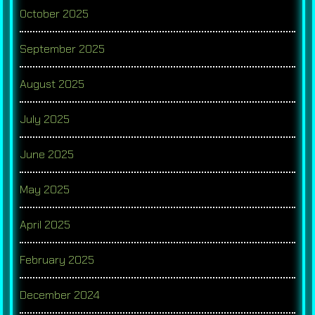
October 2025
September 2025
August 2025
July 2025
June 2025
May 2025
April 2025
February 2025
December 2024