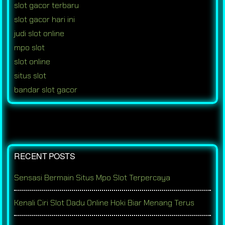
slot gacor terbaru
slot gacor hari ini
judi slot online
mpo slot
slot online
situs slot
bandar slot gacor
RECENT POSTS
Sensasi Bermain Situs Mpo Slot Terpercaya
Kenali Ciri Slot Dadu Online Hoki Biar Menang Terus