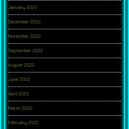
January 2023
December 2022
November 2022
September 2022
August 2022
June 2022
April 2022
March 2022
February 2022