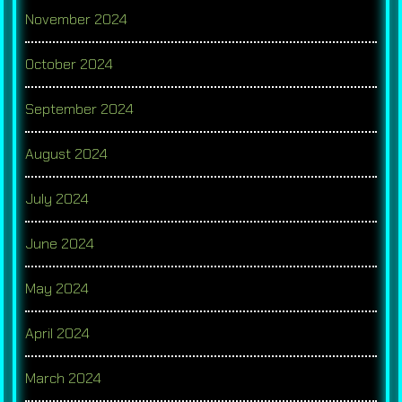
November 2024
October 2024
September 2024
August 2024
July 2024
June 2024
May 2024
April 2024
March 2024