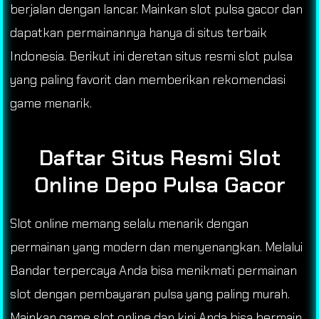
berjalan dengan lancar. Mainkan slot pulsa gacor dan
dapatkan permainannya hanya di situs terbaik
Indonesia. Berikut ini deretan situs resmi slot pulsa
yang paling favorit dan memberikan rekomendasi
game menarik.
Daftar Situs Resmi Slot
Online Depo Pulsa Gacor
Slot online memang selalu menarik dengan
permainan yang modern dan menyenangkan. Melalui
Bandar terpercaya Anda bisa menikmati permainan
slot dengan pembayaran pulsa yang paling murah.
Mainkan game slot online dan kini Anda bisa bermain