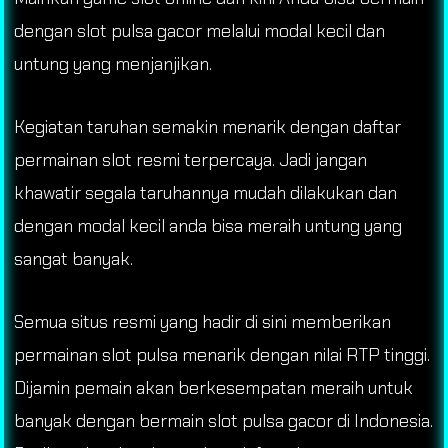
dengan slot pulsa gacor melalui modal kecil dan
untung yang menjanjikan.
Kegiatan taruhan semakin menarik dengan daftar
permainan slot resmi terpercaya. Jadi jangan
khawatir segala taruhannya mudah dilakukan dan
dengan modal kecil anda bisa meraih untung yang
sangat banyak.
Semua situs resmi yang hadir di sini memberikan
permainan slot pulsa menarik dengan nilai RTP tinggi.
Dijamin pemain akan berkesempatan meraih untuk
banyak dengan bermain slot pulsa gacor di Indonesia.