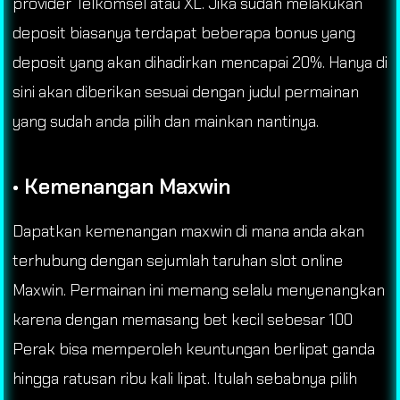
provider Telkomsel atau XL. Jika sudah melakukan
deposit biasanya terdapat beberapa bonus yang
deposit yang akan dihadirkan mencapai 20%. Hanya di
sini akan diberikan sesuai dengan judul permainan
yang sudah anda pilih dan mainkan nantinya.
• Kemenangan Maxwin
Dapatkan kemenangan maxwin di mana anda akan
terhubung dengan sejumlah taruhan slot online
Maxwin. Permainan ini memang selalu menyenangkan
karena dengan memasang bet kecil sebesar 100
Perak bisa memperoleh keuntungan berlipat ganda
hingga ratusan ribu kali lipat. Itulah sebabnya pilih