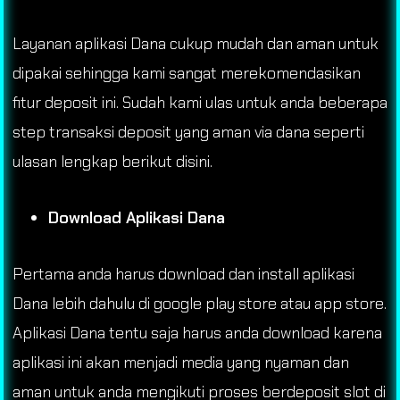
Layanan aplikasi Dana cukup mudah dan aman untuk
dipakai sehingga kami sangat merekomendasikan
fitur deposit ini. Sudah kami ulas untuk anda beberapa
step transaksi deposit yang aman via dana seperti
ulasan lengkap berikut disini.
Download Aplikasi Dana
Pertama anda harus download dan install aplikasi
Dana lebih dahulu di google play store atau app store.
Aplikasi Dana tentu saja harus anda download karena
aplikasi ini akan menjadi media yang nyaman dan
aman untuk anda mengikuti proses berdeposit slot di