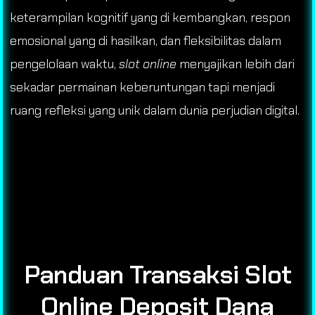
keterampilan kognitif yang di kembangkan, respon
emosional yang di hasilkan, dan fleksibilitas dalam
pengelolaan waktu,
slot online
menyajikan lebih dari
sekadar permainan keberuntungan tapi menjadi
ruang refleksi yang unik dalam dunia perjudian digital.
Panduan Transaksi Slot
Online Deposit Dana